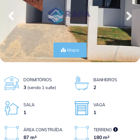
Mapa
DORMITÓRIOS
BANHEIROS
3
2
(sendo 1 suíte)
SALA
VAGA
1
1
ÁREA CONSTRUÍDA
TERRENO
87 m²
180 m²