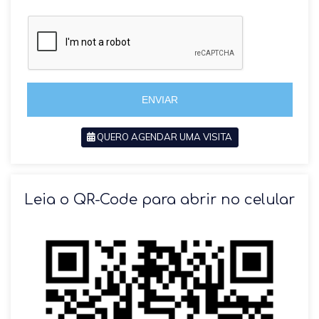
a
a
z
z
i
i
l
l
+
+
5
5
5
5
ENVIAR
QUERO AGENDAR UMA VISITA
SOLICITAR AGENDAMENTO
Leia o QR-Code para abrir no celular
VOLTAR