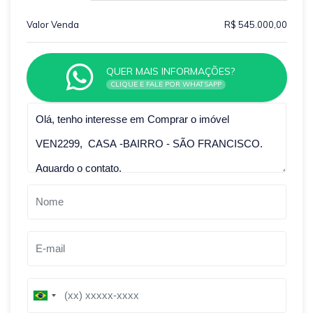
Valor Venda
R$ 545.000,00
QUER MAIS INFORMAÇÕES?
CLIQUE E FALE POR WHATSAPP
Qual o melhor dia e horário pra você?
B
B
r
r