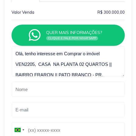
Valor Venda
R$ 300.000,00
QUER MAIS INFORMAÇÕES?
CLIQUE E FALE POR WHATSAPP
Qual o melhor dia e horário pra você?
B
B
r