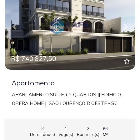
Previous
Next
R$ 740.827,50
Apartamento
APARTAMENTO SUÍTE + 2 QUARTOS || EDIFICIO
OPERA HOME || SÃO LOURENÇO D'OESTE - SC
3
1
2
86
Dormitório(s)
Vaga(s)
Banheiro(s)
M²