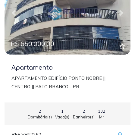
Previous
Next
R$ 650.000,00
Apartamento
APARTAMENTO EDIFÍCIO PONTO NOBRE ||
CENTRO || PATO BRANCO - PR
2
1
2
132
Dormitório(s)
Vaga(s)
Banheiro(s)
M²
REF VEN2262