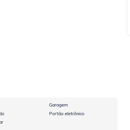
Garagem
do
Portão eletrônico
ar