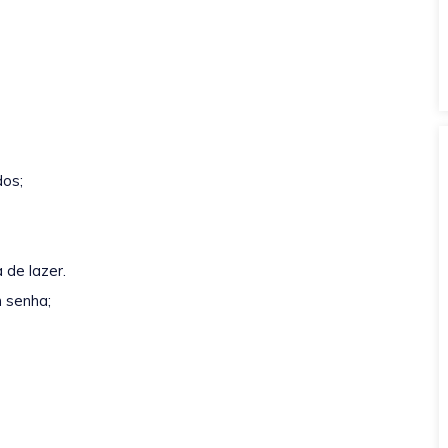
os;
de lazer.
 senha;