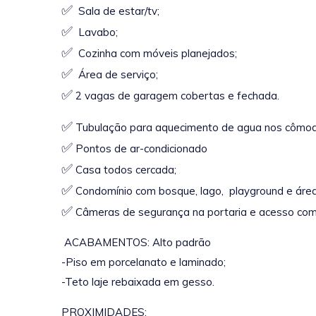
✅
Sala de estar/tv;
✅
Lavabo;
✅
Cozinha com móveis planejados;
✅
Área de serviço;
✅
2 vagas de garagem cobertas e fechada.
✅
Tubulação para aquecimento de agua nos cômod
✅
Pontos de ar-condicionado
✅
Casa todos cercada;
✅
Condomínio com bosque, lago, playground e área 
✅
Câmeras de segurança na portaria e acesso com
ACABAMENTOS: Alto padrão
-Piso em porcelanato e laminado;
-Teto laje rebaixada em gesso.
PROXIMIDADES: