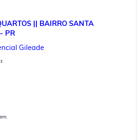
QUARTOS || BAIRRO SANTA
- PR
ncial Gileade
²
em;