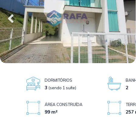
DORMITÓRIOS
BANH
3
2
(sendo 1 suíte)
ÁREA CONSTRUÍDA
TERR
99 m²
257 