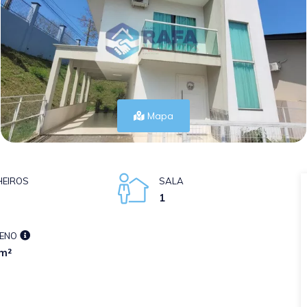
Mapa
EIROS
SALA
1
ENO
m²