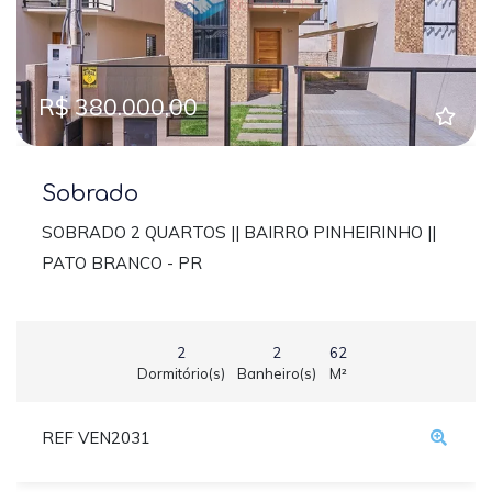
Previous
Next
R$ 380.000,00
Sobrado
SOBRADO 2 QUARTOS || BAIRRO PINHEIRINHO ||
PATO BRANCO - PR
2
2
62
Dormitório(s)
Banheiro(s)
M²
REF VEN2031