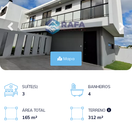
Mapa
SUÍTE(S)
BANHEIROS
3
4
ÁREA TOTAL
TERRENO
165 m²
312 m²