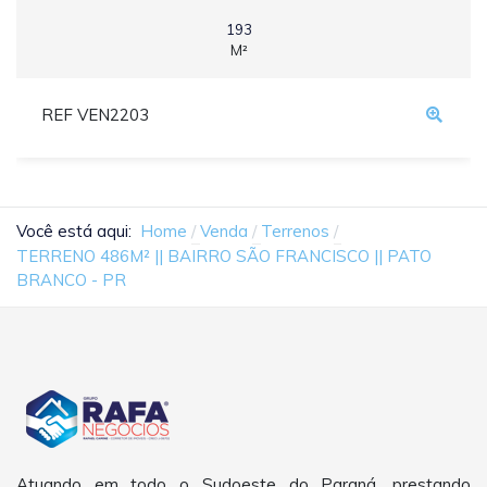
193
M²
REF VEN2203
Você está aqui:
Home
Venda
Terrenos
TERRENO 486M² || BAIRRO SÃO FRANCISCO || PATO
BRANCO - PR
Atuando em todo o Sudoeste do Paraná, prestando