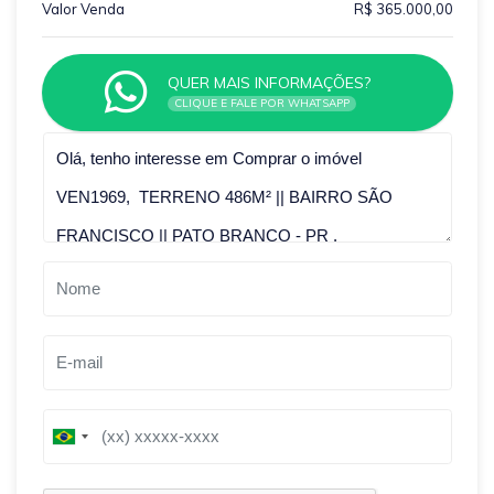
Valor Venda
R$ 365.000,00
QUER MAIS INFORMAÇÕES?
CLIQUE E FALE POR WHATSAPP
Qual o melhor dia e horário pra você?
B
B
r
r
a
a
z