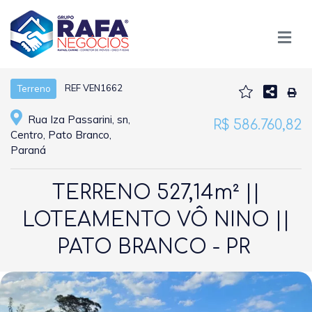
REF VEN1662
Terreno
Rua Iza Passarini, sn,
R$ 586.760,82
Centro, Pato Branco,
Paraná
TERRENO 527,14m² ||
LOTEAMENTO VÔ NINO ||
PATO BRANCO - PR