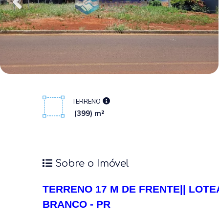
TERRENO
(399) m²
Sobre o Imóvel
TERRENO 17 M DE FRENTE|| LOT
BRANCO - PR