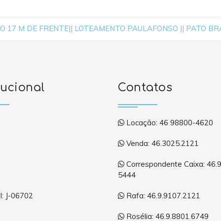
O 17 M DE FRENTE|| LOTEAMENTO PAULAFONSO || PATO BR
tucional
Contatos
Locação: 46 98800-4620
Venda: 46.3025.2121
a
Correspondente Caixa: 46.
5444
Rafa: 46.9.9107.2121
: J-06702
Rosélia: 46.9.8801.6749