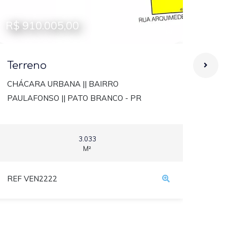
R$ 910.005,00
R$ 
Terreno
Ter
CHÁCARA URBANA || BAIRRO
TER
PAULAFONSO || PATO BRANCO - PR
PAT
3.033
M²
REF VEN2222
REF