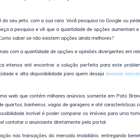
l do seu jeito, com a sua cara. Você pesquisa no Google ou p
começa a pesquisa e vê que a quantidade de opções aumentam e
 Como saber se não existem opções ainda melhores?
a mais com a quantidade de opções e opiniões divergentes em re
ca intensa até encontrar a solução perfeita para este proble
icidade e alta disponibilidade para quem deseja
anunciar imóvei
rma web que contém milhares anúncios somente em Pato Branco. 
 quartos, banheiros, vagas de garagens e até características co
 possibilidade incrível é poder comparar os imóveis para uma t
ível contatar o anunciante diretamente pelo portal.
ção nas transações do mercado imobiliário, entregando benefíc